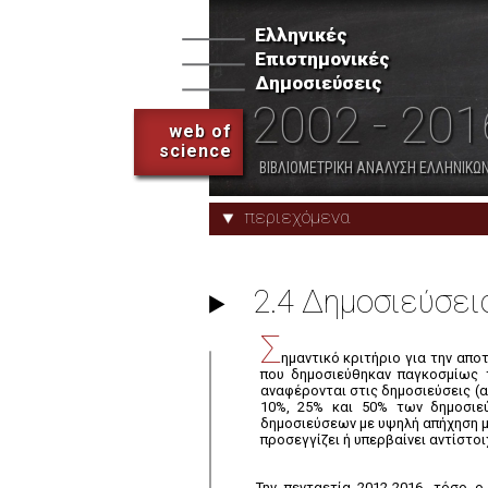
Δημοσιεύσεις: Συνολικοί
Δείκτες
Ελληνικές
Επιστημονικές
6. Ερευνητικά Κέντρα ΓΓΕΤ
Δημοσιεύσεις
2002 - 201
web of
science
Προφίλ Φορέων
ΒΙΒΛΙΟΜΕΤΡΙΚΗ ΑΝΑΛΥΣΗ ΕΛΛΗΝΙΚΩΝ
περιεχόμενα
2.4 Δημοσιεύσει
Σ
ημαντικό κριτήριο για την απ
που δημοσιεύθηκαν παγκοσμίως το
αναφέρονται στις δημοσιεύσεις (
10%, 25% και 50% των δημοσιε
δημοσιεύσεων με υψηλή απήχηση μι
προσεγγίζει ή υπερβαίνει αντίστο
Την πενταετία 2012-2016, τόσο 