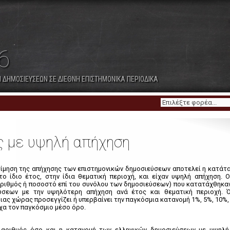
ανά Κατηγορία Φορέων
7. Λοιποί Δημόσιοι Ερευνητικοί
8. Δημόσια Νοσοκομεία
Φορείς
6
Παραρτήματα
Λίστα Διαγραμμάτων
 ΔΗΜΟΣΙΕΥΣΕΩΝ ΣΕ ΔΙΕΘΝΗ ΕΠΙΣΤΗΜΟΝΙΚΑ ΠΕΡΙΟΔΙΚΑ
ς με υψηλή απήχηση
οτίμηση της απήχησης των επιστημονικών δημοσιεύσεων αποτελεί η κατά
 ίδιο έτος, στην ίδια θεματική περιοχή, και είχαν υψηλή απήχηση. Οι
αριθμός ή ποσοστό επί του συνόλου των δημοσιεύσεων) που κατατάχθηκαν
ύσεων με την υψηλότερη απήχηση ανά έτος και θεματική περιοχή. 
ας χώρας προσεγγίζει ή υπερβαίνει την παγκόσμια κατανομή 1%, 5%, 10%,
ιχα τον παγκόσμιο μέσο όρο.
ο αριθμός όσο και η κατανομή των ελληνικών δημοσιεύσεων με υψηλ