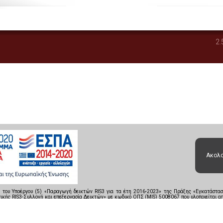
2.
Ακολο
ο του Υποέργου (5) «Παραγωγή δεικτών RIS3 για τα έτη 2016-2023» της Πράξης «Εγκατάσ
κής RIS3-Συλλογή και επεξεργασία Δεικτών» με κωδικό ΟΠΣ (MIS) 5008067 που υλοποιείται από
, Επιχειρηματικότητα & Καινοτομία (ΕΣΠΑ 2014-2020), με τη συγχρηματοδότηση της Ελλάδα
ΙSBN: 978-618-5079-75-8
Όροι Χρήσης
Προστασία Δεδομένων