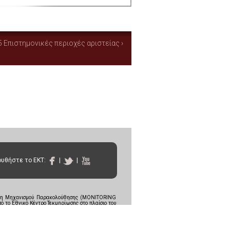
5 Επιστημονικές περιοχές αριστείας ›
υθήστε το ΕΚΤ:
|
|
ταση Μηχανισμού Παρακολούθησης (MONITORING
 το Εθνικό Κέντρο Τεκμηρίωσης στο πλαίσιο του
ς και της Ευρωπαϊκής Ένωσης-Ευρωπαϊκό Ταμείο