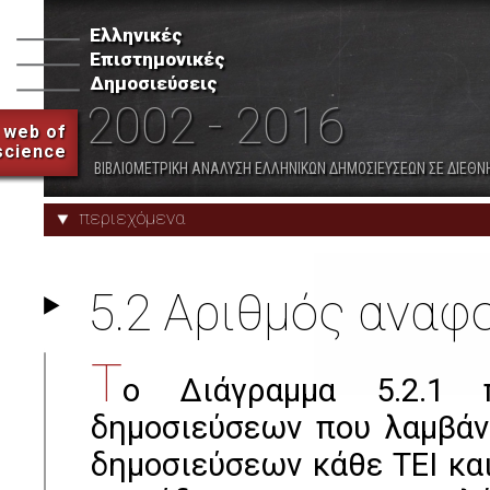
Ελληνικές
Επιστημονικές
7. Λοιποί Δημόσιοι Ερευνητικοί
8. Δημόσια Νοσοκομεία
Δημοσιεύσεις
Φορείς
2002 - 2016
web of
science
Προφίλ Φορέων
Παραρτήματα
ΒΙΒΛΙΟΜΕΤΡΙΚΗ ΑΝΑΛΥΣΗ ΕΛΛΗΝΙΚΩΝ ΔΗΜΟΣΙΕΥΣΕΩΝ ΣΕ ΔΙΕΘΝ
περιεχόμενα
5.2 Αριθμός ανα
Τ
ο Διάγραμμα 5.2.1 
δημοσιεύσεων που λαμβάν
δημοσιεύσεων κάθε ΤΕΙ και