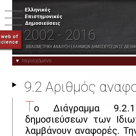
Ελληνικές
Επιστημονικές
7. Λοιποί Δημόσιοι Ερευνητικοί
8. Δημόσια Νοσοκομεία
Δημοσιεύσεις
Φορείς
2002 - 2016
web of
science
Προφίλ Φορέων
Παραρτήματα
ΒΙΒΛΙΟΜΕΤΡΙΚΗ ΑΝΑΛΥΣΗ ΕΛΛΗΝΙΚΩΝ ΔΗΜΟΣΙΕΥΣΕΩΝ ΣΕ ΔΙΕΘΝ
περιεχόμενα
9.2 Αριθμός ανα
Τ
ο Διάγραμμα 9.2.
δημοσιεύσεων των Ιδιω
λαμβάνουν αναφορές. Τη